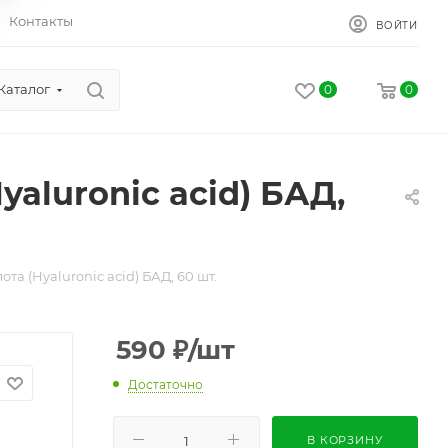
Контакты
ВОЙТИ
Каталог
0
0
aluronic acid) БАД,
та (Hyaluronic acid) БАД, 60 шт.
590
₽
/шт
Достаточно
В КОРЗИНУ