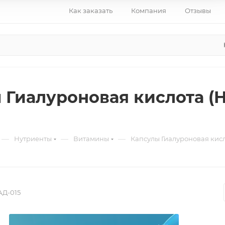
Как заказать
Компания
Отзывы
 Гиалуроновая кислота (Hy
—
—
—
Нутриенты
Витамины
Капсулы Гиалуроновая кисло
Д-015